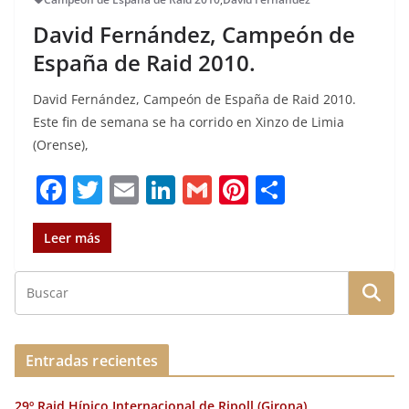
David Fernández, Campeón de
España de Raid 2010.
David Fernández, Campeón de España de Raid 2010.
Este fin de semana se ha corrido en Xinzo de Limia
(Orense),
F
T
E
Li
G
Pi
C
a
w
m
n
m
n
o
c
it
ai
k
ai
te
m
Leer más
e
te
l
e
l
re
p
b
r
dI
st
a
o
n
rt
o
ir
Entradas recientes
k
29º Raid Hípico Internacional de Ripoll (Girona).