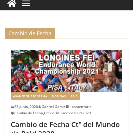
c
it
ai
k
ai
te
m
e
te
l
e
l
re
p
b
r
dI
st
a
o
n
rt
Cambio de Fecha
o
ir
k
AVANCE DE PROGRAMA
NOTICIAS
RAID
23 junio, 2020
Gabriel Gamiz
1 comentario
Cambio de Fecha
,
Ctº del Mundo de Raid 2020
Cambio de Fecha Ctº del Mundo