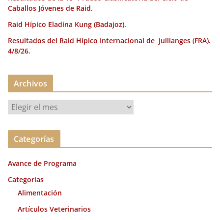
Caballos Jóvenes de Raid.
Raid Hípico Eladina Kung (Badajoz).
Resultados del Raid Hípico Internacional de Jullianges (FRA).
4/8/26.
Archivos
A
r
c
Categorías
h
i
Avance de Programa
v
o
Categorías
s
Alimentación
Artículos Veterinarios