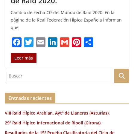
de Raid 2020.
Cambio de Fecha Ctº del Mundo de Raid 2020. En la
página de la Real Federación Hípica Española informan
que
F
T
E
Li
G
Pi
C
a
w
m
n
m
n
o
c
it
ai
k
ai
te
m
Leer más
e
te
l
e
l
re
p
b
r
dI
st
a
o
n
rt
o
ir
Entradas recientes
k
VIII Raid Hípico Arabian, Aytº de Llaneras (Asturias).
29º Raid Hípico Internacional de Ripoll (Girona).
Resultados de la 15º Prueba Clasificatoria del Ciclo de