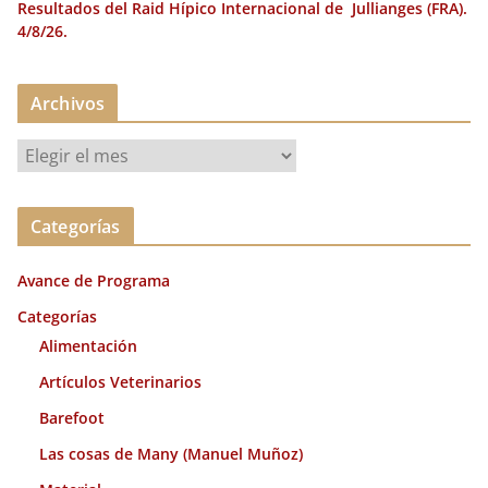
Resultados del Raid Hípico Internacional de Jullianges (FRA).
4/8/26.
Archivos
A
r
c
Categorías
h
i
Avance de Programa
v
o
Categorías
s
Alimentación
Artículos Veterinarios
Barefoot
Las cosas de Many (Manuel Muñoz)