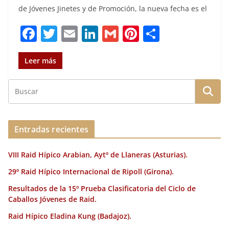
de Jóvenes Jinetes y de Promoción, la nueva fecha es el
F
T
E
Li
G
Pi
C
a
w
m
n
m
n
o
c
it
ai
k
ai
te
m
Leer más
e
te
l
e
l
re
p
b
r
dI
st
a
o
n
rt
o
ir
Entradas recientes
k
VIII Raid Hípico Arabian, Aytº de Llaneras (Asturias).
29º Raid Hípico Internacional de Ripoll (Girona).
Resultados de la 15º Prueba Clasificatoria del Ciclo de
Caballos Jóvenes de Raid.
Raid Hípico Eladina Kung (Badajoz).