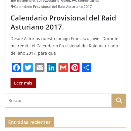
9 noviembre, 2016
Gabriel Gamiz
0 comentarios
Calendario Provisional del Raid Asturiano 2017
Calendario Provisional del Raid
Asturiano 2017.
Desde Asturias nuestro amigo Francisco Javier Durante,
me remite el Calendario Provisional del Raid Asturiano
del año 2017, para que
F
T
E
Li
G
Pi
C
a
w
m
n
m
n
o
c
it
ai
k
ai
te
m
Leer más
e
te
l
e
l
re
p
b
r
dI
st
a
o
n
rt
o
ir
Entradas recientes