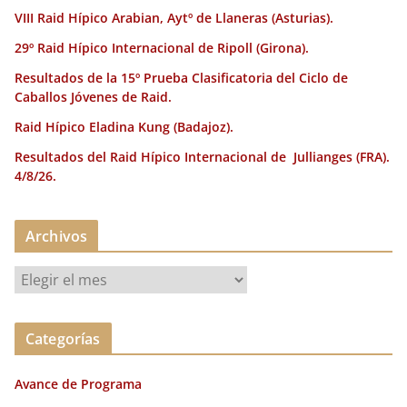
k
VIII Raid Hípico Arabian, Aytº de Llaneras (Asturias).
29º Raid Hípico Internacional de Ripoll (Girona).
Resultados de la 15º Prueba Clasificatoria del Ciclo de
Caballos Jóvenes de Raid.
Raid Hípico Eladina Kung (Badajoz).
Resultados del Raid Hípico Internacional de Jullianges (FRA).
4/8/26.
Archivos
A
r
c
Categorías
h
i
Avance de Programa
v