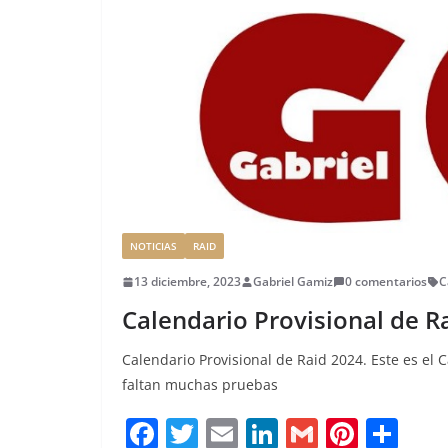
NOTICIAS
RAID
13 diciembre, 2023
Gabriel Gamiz
0 comentarios
C
Calendario Provisional de R
Calendario Provisional de Raid 2024. Este es el 
faltan muchas pruebas
F
T
E
Li
G
Pi
C