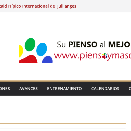
aid Hípico Internacional de Jullianges
Arabian, Aytº de Llaneras (Asturias).
Internacional de Ripoll (Girona).
 15º Prueba Clasificatoria del Ciclo de
 de Raid.
ina Kung (Badajoz).
IONES
AVANCES
ENTRENAMIENTO
CALENDARIOS