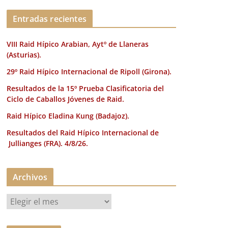
k
Entradas recientes
VIII Raid Hípico Arabian, Aytº de Llaneras
(Asturias).
29º Raid Hípico Internacional de Ripoll (Girona).
Resultados de la 15º Prueba Clasificatoria del
Ciclo de Caballos Jóvenes de Raid.
Raid Hípico Eladina Kung (Badajoz).
Resultados del Raid Hípico Internacional de
Jullianges (FRA). 4/8/26.
Archivos
A
r
c