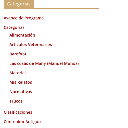
Categorías
h
i
Avance de Programa
v
o
Categorías
s
Alimentación
Artículos Veterinarios
Barefoot
Las cosas de Many (Manuel Muñoz)
Material
Mis Relatos
Normativas
Trucos
Clasificaciones
Contenido Antiguo