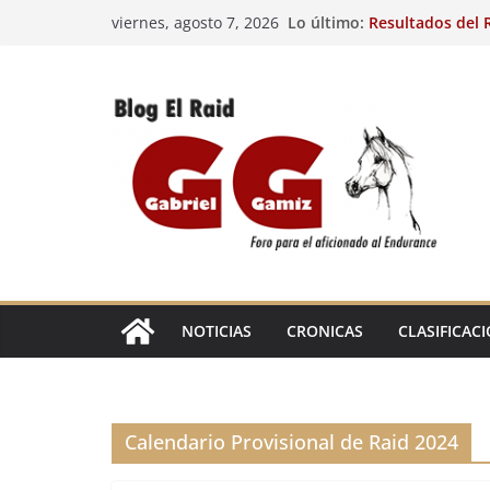
Saltar
Lo último:
Resultados del R
viernes, agosto 7, 2026
al
(FRA). 4/8/26.
VIII Raid Hípico 
contenido
29º Raid Hípico 
Resultados de la
Caballos Jóvenes
Raid Hípico Elad
EL
RAID
NOTICIAS
CRONICAS
CLASIFICAC
Calendario Provisional de Raid 2024