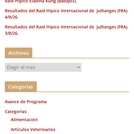
Raid Hípico Eladina Kung (Badajoz).
Resultados del Raid Hípico Internacional de Jullianges (FRA).
4/8/26.
Resultados del Raid Hípico Internacional de Jullianges (FRA).
3/8/26.
Archivos
A
r
c
Categorías
h
i
Avance de Programa
v
o
Categorías
s
Alimentación
Artículos Veterinarios