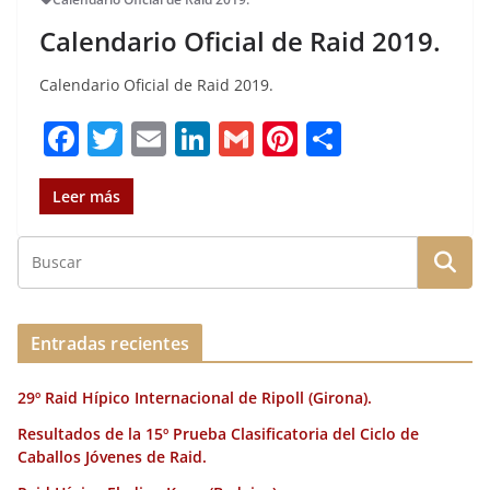
Calendario Oficial de Raid 2019.
Calendario Oficial de Raid 2019.
F
T
E
Li
G
Pi
C
a
w
m
n
m
n
o
c
it
ai
k
ai
te
m
Leer más
e
te
l
e
l
re
p
b
r
dI
st
a
o
n
rt
o
ir
Entradas recientes
k
29º Raid Hípico Internacional de Ripoll (Girona).
Resultados de la 15º Prueba Clasificatoria del Ciclo de
Caballos Jóvenes de Raid.