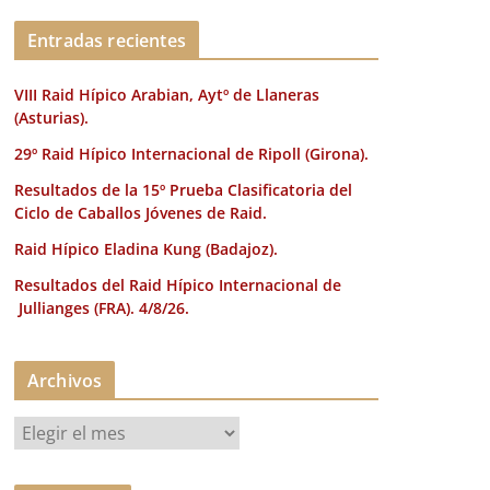
k
Entradas recientes
VIII Raid Hípico Arabian, Aytº de Llaneras
(Asturias).
29º Raid Hípico Internacional de Ripoll (Girona).
Resultados de la 15º Prueba Clasificatoria del
Ciclo de Caballos Jóvenes de Raid.
Raid Hípico Eladina Kung (Badajoz).
Resultados del Raid Hípico Internacional de
Jullianges (FRA). 4/8/26.
Archivos
A
r
c