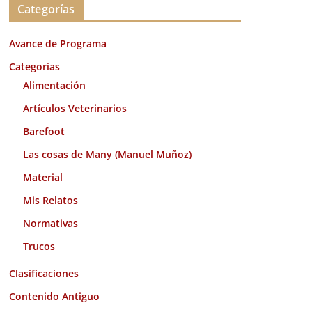
Categorías
h
i
Avance de Programa
v
o
Categorías
s
Alimentación
Artículos Veterinarios
Barefoot
Las cosas de Many (Manuel Muñoz)
Material
Mis Relatos
Normativas
Trucos
Clasificaciones
Contenido Antiguo