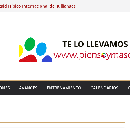
aid Hípico Internacional de Jullianges
Arabian, Aytº de Llaneras (Asturias).
Internacional de Ripoll (Girona).
 15º Prueba Clasificatoria del Ciclo de
 de Raid.
ina Kung (Badajoz).
IONES
AVANCES
ENTRENAMIENTO
CALENDARIOS