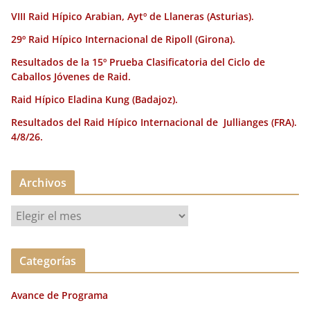
k
VIII Raid Hípico Arabian, Aytº de Llaneras (Asturias).
29º Raid Hípico Internacional de Ripoll (Girona).
Resultados de la 15º Prueba Clasificatoria del Ciclo de
Caballos Jóvenes de Raid.
Raid Hípico Eladina Kung (Badajoz).
Resultados del Raid Hípico Internacional de Jullianges (FRA).
4/8/26.
Archivos
A
r
c
Categorías
h
i
Avance de Programa
v