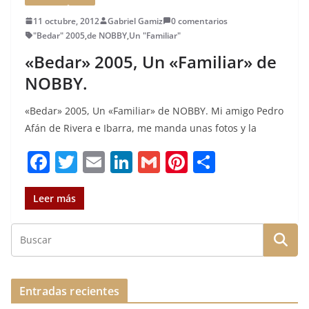
11 octubre, 2012
Gabriel Gamiz
0 comentarios
"Bedar" 2005
,
de NOBBY
,
Un "Familiar"
«Bedar» 2005, Un «Familiar» de
NOBBY.
«Bedar» 2005, Un «Familiar» de NOBBY. Mi amigo Pedro
Afán de Rivera e Ibarra, me manda unas fotos y la
F
T
E
Li
G
Pi
C
a
w
m
n
m
n
o
c
it
ai
k
ai
te
m
Leer más
e
te
l
e
l
re
p
b
r
dI
st
a
o
n
rt
o
ir
Entradas recientes