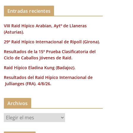
k
Entradas recientes
VIII Raid Hípico Arabian, Aytº de Llaneras
(Asturias).
29º Raid Hípico Internacional de Ripoll (Girona).
Resultados de la 15º Prueba Clasificatoria del
Ciclo de Caballos Jóvenes de Raid.
Raid Hípico Eladina Kung (Badajoz).
Resultados del Raid Hípico Internacional de
Jullianges (FRA). 4/8/26.
Archivos
A
r
c