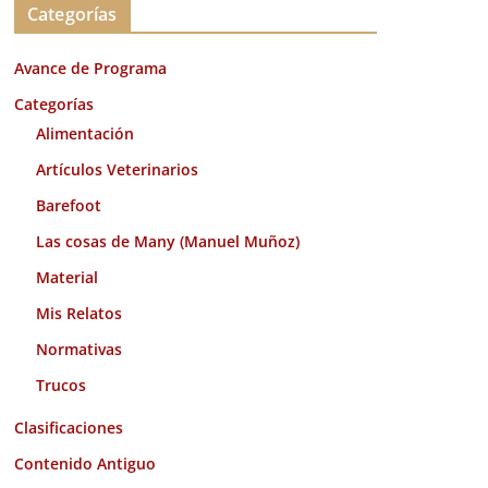
Categorías
h
i
Avance de Programa
v
o
Categorías
s
Alimentación
Artículos Veterinarios
Barefoot
Las cosas de Many (Manuel Muñoz)
Material
Mis Relatos
Normativas
Trucos
Clasificaciones
Contenido Antiguo