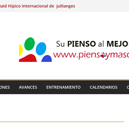
aid Hípico Internacional de Jullianges
Arabian, Aytº de Llaneras (Asturias).
Internacional de Ripoll (Girona).
 15º Prueba Clasificatoria del Ciclo de
 de Raid.
ina Kung (Badajoz).
IONES
AVANCES
ENTRENAMIENTO
CALENDARIOS