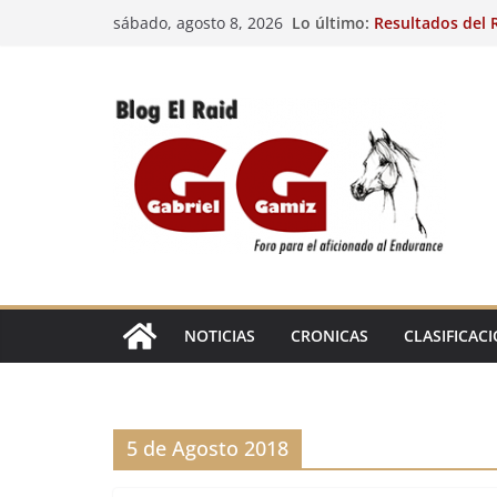
Saltar
Lo último:
Resultados del R
sábado, agosto 8, 2026
al
(FRA). 4/8/26.
VIII Raid Hípico 
contenido
29º Raid Hípico 
Resultados de la
Caballos Jóvenes
Raid Hípico Elad
EL
RAID
NOTICIAS
CRONICAS
CLASIFICAC
5 de Agosto 2018