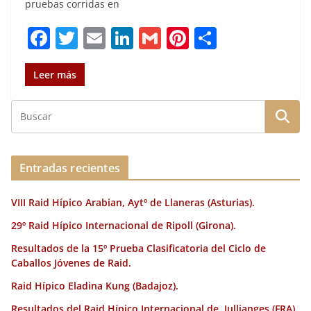
pruebas corridas en
F
T
E
Li
G
Pi
C
a
w
m
n
m
n
o
c
it
ai
k
ai
te
m
Leer más
e
te
l
e
l
re
p
b
r
dI
st
a
o
n
rt
o
ir
Entradas recientes
k
VIII Raid Hípico Arabian, Aytº de Llaneras (Asturias).
29º Raid Hípico Internacional de Ripoll (Girona).
Resultados de la 15º Prueba Clasificatoria del Ciclo de
Caballos Jóvenes de Raid.
Raid Hípico Eladina Kung (Badajoz).
Resultados del Raid Hípico Internacional de Jullianges (FRA).