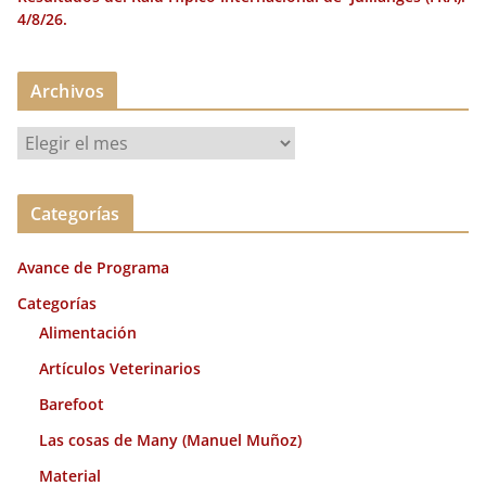
4/8/26.
Archivos
A
r
c
Categorías
h
i
Avance de Programa
v
o
Categorías
s
Alimentación
Artículos Veterinarios
Barefoot
Las cosas de Many (Manuel Muñoz)
Material