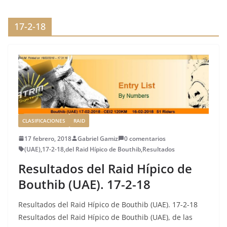
b
r
dI
st
a
o
n
rt
17-2-18
o
ir
k
CLASIFICACIONES
RAID
17 febrero, 2018
Gabriel Gamiz
0 comentarios
(UAE)
,
17-2-18
,
del Raid Hípico de Bouthib
,
Resultados
Resultados del Raid Hípico de
Bouthib (UAE). 17-2-18
Resultados del Raid Hípico de Bouthib (UAE). 17-2-18
Resultados del Raid Hípico de Bouthib (UAE), de las