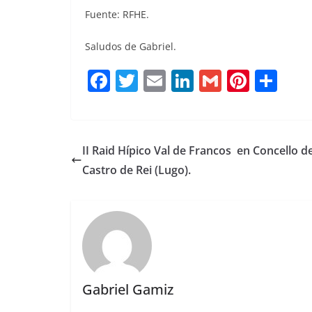
Fuente: RFHE.
Saludos de Gabriel.
F
T
E
Li
G
Pi
C
a
w
m
n
m
n
o
c
it
ai
k
ai
te
m
e
te
l
e
l
re
p
II Raid Hípico Val de Francos en Concello d
b
r
dI
st
a
Castro de Rei (Lugo).
o
n
rt
o
ir
k
Gabriel Gamiz