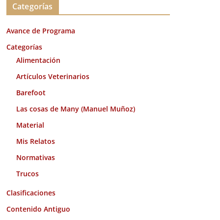
Categorías
h
i
Avance de Programa
v
o
Categorías
s
Alimentación
Artículos Veterinarios
Barefoot
Las cosas de Many (Manuel Muñoz)
Material
Mis Relatos
Normativas
Trucos
Clasificaciones
Contenido Antiguo