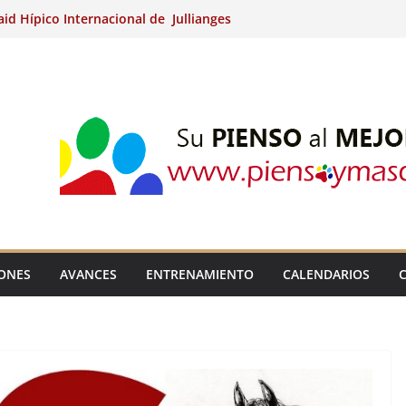
aid Hípico Internacional de Jullianges
nternacional de Ripoll (Girona).
15º Prueba Clasificatoria del Ciclo de
 de Raid.
ina Kung (Badajoz).
aid Hípico Internacional de Jullianges
IONES
AVANCES
ENTRENAMIENTO
CALENDARIOS