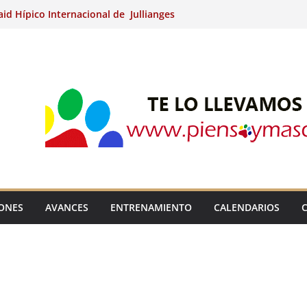
aid Hípico Internacional de Jullianges
nternacional de Ripoll (Girona).
15º Prueba Clasificatoria del Ciclo de
 de Raid.
ina Kung (Badajoz).
aid Hípico Internacional de Jullianges
IONES
AVANCES
ENTRENAMIENTO
CALENDARIOS