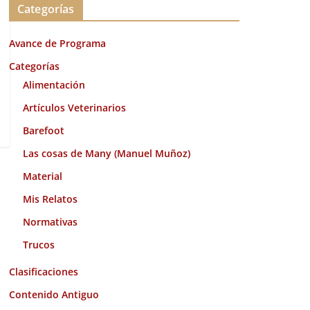
Categorías
h
i
Avance de Programa
v
o
Categorías
s
Alimentación
Artículos Veterinarios
Barefoot
Las cosas de Many (Manuel Muñoz)
Material
Mis Relatos
Normativas
Trucos
Clasificaciones
Contenido Antiguo