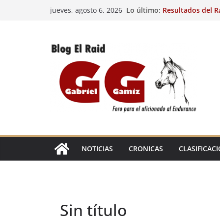
Saltar
Lo último:
Resultados del R
jueves, agosto 6, 2026
al
(FRA). 3/8/26.
29º Raid Hípico I
contenido
Resultados de la 
Caballos Jóvenes
Raid Hípico Elad
Resultados del R
(FRA). 4/8/26.
EL
RAID
NOTICIAS
CRONICAS
CLASIFICAC
Sin título