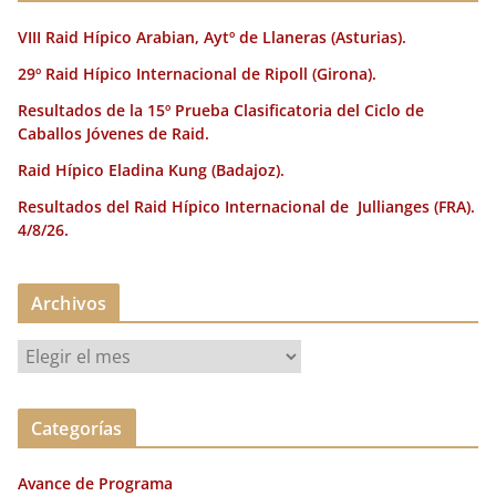
VIII Raid Hípico Arabian, Aytº de Llaneras (Asturias).
29º Raid Hípico Internacional de Ripoll (Girona).
Resultados de la 15º Prueba Clasificatoria del Ciclo de
Caballos Jóvenes de Raid.
Raid Hípico Eladina Kung (Badajoz).
Resultados del Raid Hípico Internacional de Jullianges (FRA).
4/8/26.
Archivos
A
r
c
Categorías
h
i
Avance de Programa
v