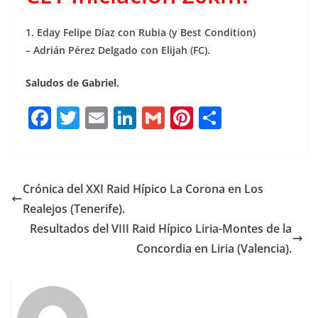
1. Eday Felipe Díaz con Rubia (y Best Condition)
– Adrián Pérez Delgado con Elijah (FC).
Saludos de Gabriel.
F
T
E
Li
G
Pi
C
a
w
m
n
m
n
o
c
it
ai
k
ai
te
m
e
te
l
e
l
re
p
Crónica del XXI Raid Hípico La Corona en Los
b
r
dI
st
a
Realejos (Tenerife).
o
n
rt
Resultados del VIII Raid Hípico Liria-Montes de la
o
ir
Concordia en Liria (Valencia).
k