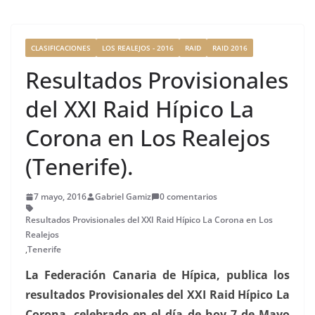
b
r
dI
st
a
o
n
rt
o
ir
CLASIFICACIONES
LOS REALEJOS - 2016
RAID
RAID 2016
k
Resultados Provisionales
del XXI Raid Hípico La
Corona en Los Realejos
(Tenerife).
7 mayo, 2016
Gabriel Gamiz
0 comentarios
Resultados Provisionales del XXI Raid Hípico La Corona en Los
Realejos
,
Tenerife
La Federación Canaria de Hípica, publica los
resultados Provisionales del XXI Raid Hípico La
Corona, celebrado en el día de hoy 7 de Mayo