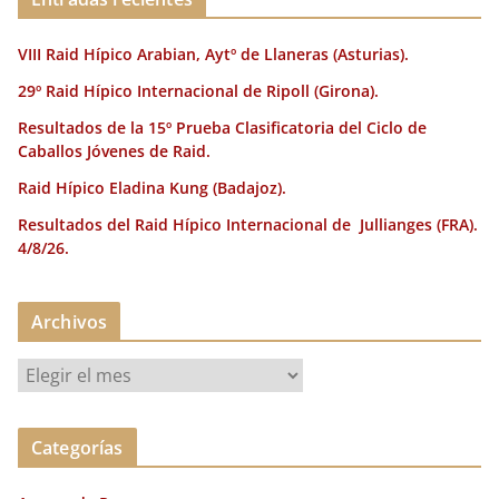
VIII Raid Hípico Arabian, Aytº de Llaneras (Asturias).
29º Raid Hípico Internacional de Ripoll (Girona).
Resultados de la 15º Prueba Clasificatoria del Ciclo de
Caballos Jóvenes de Raid.
Raid Hípico Eladina Kung (Badajoz).
Resultados del Raid Hípico Internacional de Jullianges (FRA).
4/8/26.
Archivos
A
r
c
Categorías
h
i