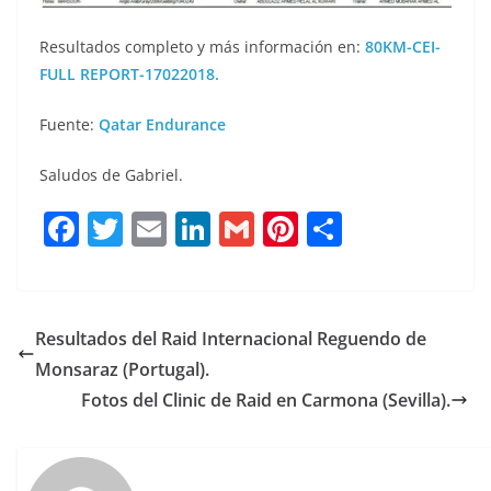
Resultados completo y más información en:
80KM-CEI-
FULL REPORT-17022018.
Fuente:
Qatar Endurance
Saludos de Gabriel.
F
T
E
Li
G
Pi
C
a
w
m
n
m
n
o
c
it
ai
k
ai
te
m
e
te
l
e
l
re
p
Resultados del Raid Internacional Reguendo de
b
r
dI
st
a
Monsaraz (Portugal).
o
n
rt
Fotos del Clinic de Raid en Carmona (Sevilla).
o
ir
k