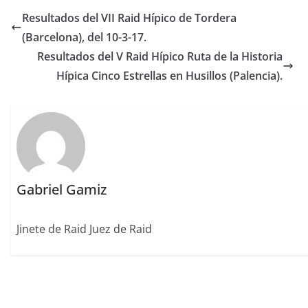
e
te
l
e
l
re
p
Resultados del VII Raid Hípico de Tordera
b
r
dI
st
a
(Barcelona), del 10-3-17.
o
n
rt
Resultados del V Raid Hípico Ruta de la Historia
o
ir
Hípica Cinco Estrellas en Husillos (Palencia).
k
Gabriel Gamiz
Jinete de Raid Juez de Raid