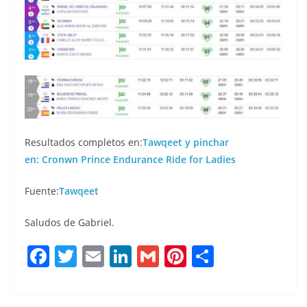
Resultados completos en:
Tawqeet y pinchar
en:
Cronwn Prince Endurance Ride for Ladies
Fuente:
Tawqeet
Saludos de Gabriel.
F
T
E
Li
G
Pi
C
a
w
m
n
m
n
o
c
it
ai
k
ai
te
m