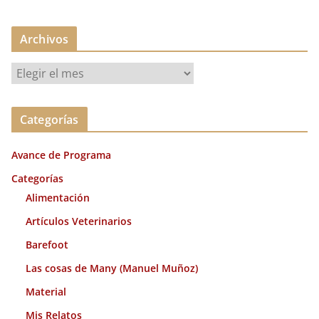
Archivos
A
r
c
Categorías
h
i
Avance de Programa
v
o
Categorías
s
Alimentación
Artículos Veterinarios
Barefoot
Las cosas de Many (Manuel Muñoz)
Material
Mis Relatos