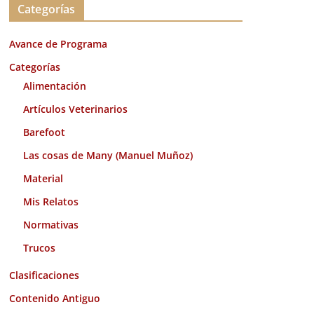
Categorías
h
i
Avance de Programa
v
o
Categorías
s
Alimentación
Artículos Veterinarios
Barefoot
Las cosas de Many (Manuel Muñoz)
Material
Mis Relatos
Normativas
Trucos
Clasificaciones
Contenido Antiguo