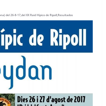
ona) del 26-8-17
,
del XX Raid Hípico de Ripoll
,
Resultados