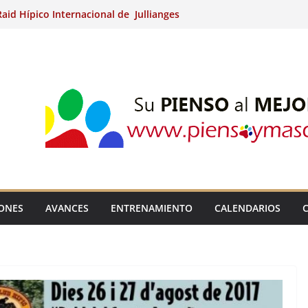
aid Hípico Internacional de Jullianges
Arabian, Aytº de Llaneras (Asturias).
Internacional de Ripoll (Girona).
 15º Prueba Clasificatoria del Ciclo de
 de Raid.
ina Kung (Badajoz).
IONES
AVANCES
ENTRENAMIENTO
CALENDARIOS