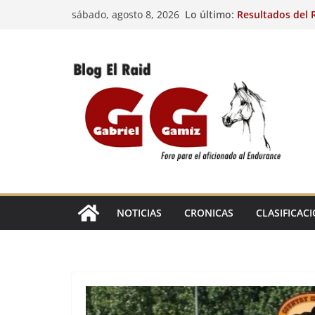
Saltar
Lo último:
Resultados del R
sábado, agosto 8, 2026
al
(FRA). 4/8/26.
VIII Raid Hípico 
contenido
29º Raid Hípico 
Resultados de la
Caballos Jóvenes
Raid Hípico Elad
EL
RAID
NOTICIAS
CRONICAS
CLASIFICAC