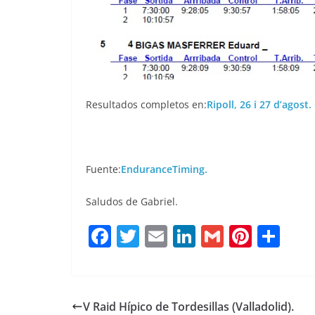
Resultados completos en:
Ripoll, 26 i 27 d’agost
Fuente:
EnduranceTiming.
Saludos de Gabriel.
F
T
E
Li
G
Pi
C
a
w
m
n
m
n
o
c
it
ai
k
ai
te
m
e
te
l
e
l
re
p
V Raid Hípico de Tordesillas (Valladolid).