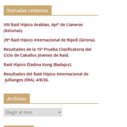
k
Entradas recientes
VIII Raid Hípico Arabian, Aytº de Llaneras
(Asturias).
29º Raid Hípico Internacional de Ripoll (Girona).
Resultados de la 15º Prueba Clasificatoria del
Ciclo de Caballos Jóvenes de Raid.
Raid Hípico Eladina Kung (Badajoz).
Resultados del Raid Hípico Internacional de
Jullianges (FRA). 4/8/26.
Archivos
A
r
c