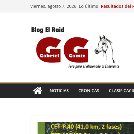
Saltar
Lo último:
Resultados del R
viernes, agosto 7, 2026
al
(FRA). 4/8/26.
VIII Raid Hípico 
contenido
29º Raid Hípico 
Resultados de la
Caballos Jóvenes
Raid Hípico Elad
EL
RAID
NOTICIAS
CRONICAS
CLASIFICAC