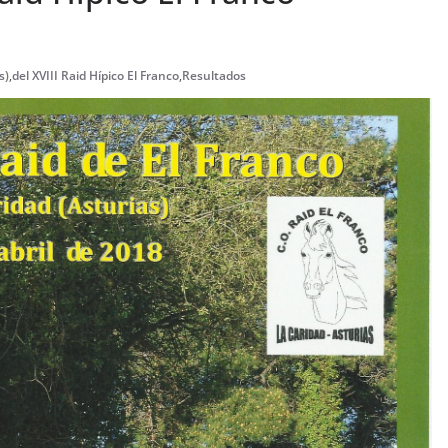
s)
,
del XVIII Raid Hípico El Franco
,
Resultados