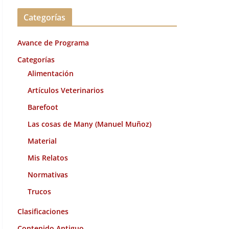
c
Categorías
h
i
Avance de Programa
v
o
Categorías
s
Alimentación
Artículos Veterinarios
Barefoot
Las cosas de Many (Manuel Muñoz)
Material
Mis Relatos
Normativas
Trucos
Clasificaciones
Contenido Antiguo