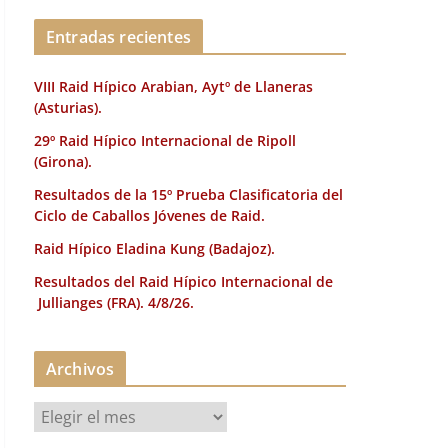
k
Entradas recientes
VIII Raid Hípico Arabian, Aytº de Llaneras
(Asturias).
29º Raid Hípico Internacional de Ripoll
(Girona).
Resultados de la 15º Prueba Clasificatoria del
Ciclo de Caballos Jóvenes de Raid.
Raid Hípico Eladina Kung (Badajoz).
Resultados del Raid Hípico Internacional de
Jullianges (FRA). 4/8/26.
Archivos
A
r