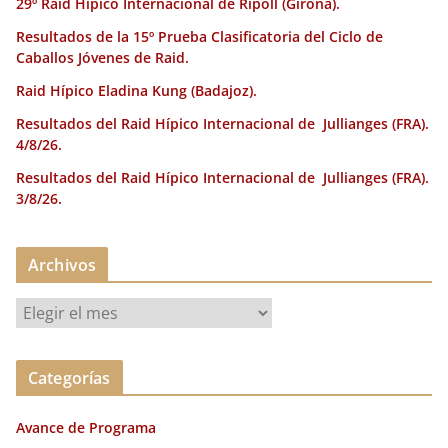
29º Raid Hípico Internacional de Ripoll (Girona).
Resultados de la 15º Prueba Clasificatoria del Ciclo de
Caballos Jóvenes de Raid.
Raid Hípico Eladina Kung (Badajoz).
Resultados del Raid Hípico Internacional de Jullianges (FRA).
4/8/26.
Resultados del Raid Hípico Internacional de Jullianges (FRA).
3/8/26.
Archivos
A
r
c
Categorías
h
i
Avance de Programa
v