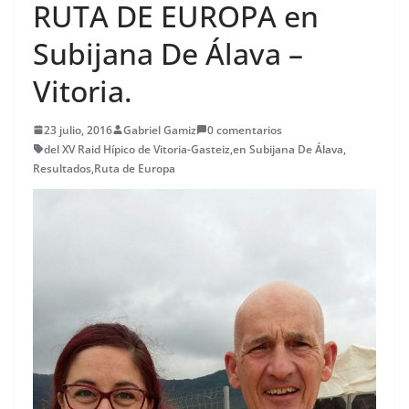
RUTA DE EUROPA en
Subijana De Álava –
Vitoria.
23 julio, 2016
Gabriel Gamiz
0 comentarios
del XV Raid Hípico de Vitoria-Gasteiz
,
en Subijana De Álava
,
Resultados
,
Ruta de Europa