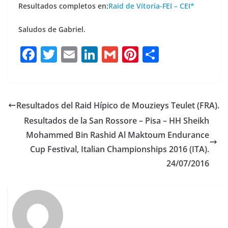
Resultados completos en:
Raid de Vitoria-FEI – CEI*
Saludos de Gabriel.
F
T
E
Li
G
Pi
C
a
w
m
n
m
n
o
c
it
ai
k
ai
te
m
e
te
l
e
l
re
p
Resultados del Raid Hípico de Mouzieys Teulet (FRA).
b
r
dI
st
a
Resultados de la San Rossore – Pisa – HH Sheikh
o
n
rt
Mohammed Bin Rashid Al Maktoum Endurance
o
ir
Cup Festival, Italian Championships 2016 (ITA).
k
24/07/2016