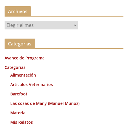
Archivos
A
r
c
Categorías
h
i
Avance de Programa
v
o
Categorías
s
Alimentación
Artículos Veterinarios
Barefoot
Las cosas de Many (Manuel Muñoz)
Material
Mis Relatos