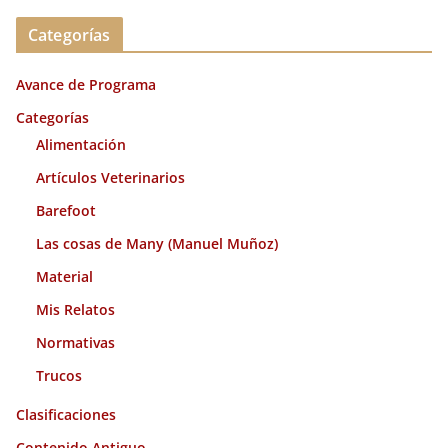
c
Categorías
h
i
Avance de Programa
v
o
Categorías
s
Alimentación
Artículos Veterinarios
Barefoot
Las cosas de Many (Manuel Muñoz)
Material
Mis Relatos
Normativas
Trucos
Clasificaciones
Contenido Antiguo