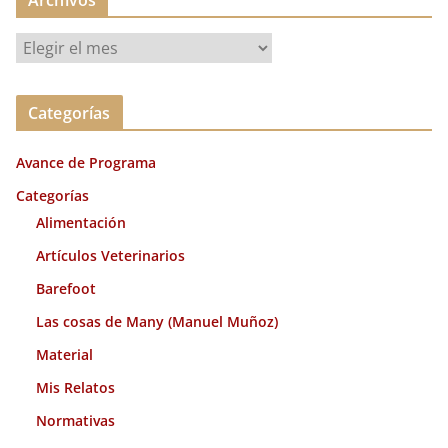
Archivos
A
r
c
Categorías
h
i
Avance de Programa
v
o
Categorías
s
Alimentación
Artículos Veterinarios
Barefoot
Las cosas de Many (Manuel Muñoz)
Material
Mis Relatos
Normativas