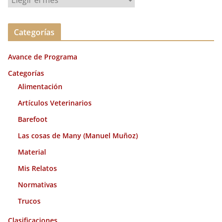
r
c
Categorías
h
i
Avance de Programa
v
o
Categorías
s
Alimentación
Artículos Veterinarios
Barefoot
Las cosas de Many (Manuel Muñoz)
Material
Mis Relatos
Normativas
Trucos
Clasificaciones