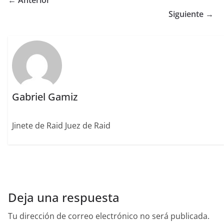
← Anterior
b
r
dI
st
a
Siguiente →
o
n
rt
o
ir
k
Gabriel Gamiz
Jinete de Raid Juez de Raid
Deja una respuesta
Tu dirección de correo electrónico no será publicada.