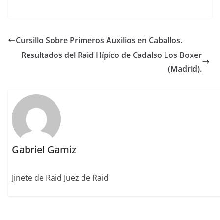
a
w
m
n
m
n
o
c
it
ai
k
ai
te
m
e
te
l
e
l
re
p
Cursillo Sobre Primeros Auxilios en Caballos.
b
r
dI
st
a
Resultados del Raid Hípico de Cadalso Los Boxer
o
n
rt
(Madrid).
o
ir
k
Gabriel Gamiz
Jinete de Raid Juez de Raid