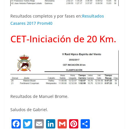
Resultados completos y por fases en:
Resultados
Casares 2017 Prom40
CET-Iniciación de 20 Km.
Resultados de Manuel Brome.
Saludos de Gabriel.
F
T
E
Li
G
Pi
C