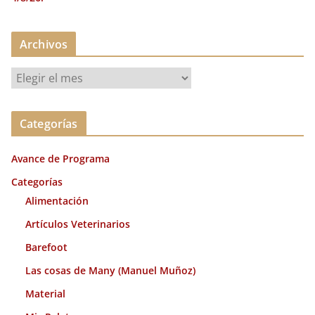
Archivos
A
r
c
Categorías
h
i
Avance de Programa
v
o
Categorías
s
Alimentación
Artículos Veterinarios
Barefoot
Las cosas de Many (Manuel Muñoz)
Material