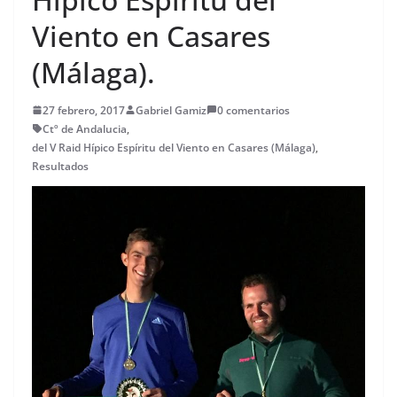
Viento en Casares
(Málaga).
27 febrero, 2017
Gabriel Gamiz
0 comentarios
Ctº de Andalucia
,
del V Raid Hípico Espíritu del Viento en Casares (Málaga)
,
Resultados