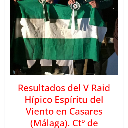
Resultados del V Raid
Hípico Espíritu del
Viento en Casares
(Málaga). Ctº de