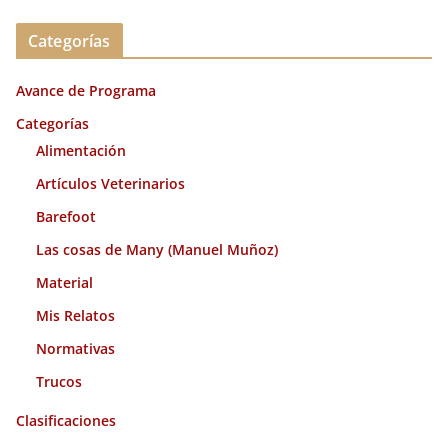
c
Categorías
h
i
Avance de Programa
v
o
Categorías
s
Alimentación
Artículos Veterinarios
Barefoot
Las cosas de Many (Manuel Muñoz)
Material
Mis Relatos
Normativas
Trucos
Clasificaciones