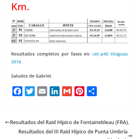
Km.
Resultados completos por fases en:
cet-p40 titaguas
2016
Saludos de Gabriel.
F
T
E
Li
G
Pi
C
a
w
m
n
m
n
o
c
it
ai
k
ai
te
m
e
te
l
e
l
re
p
Resultados del Raid Hípico de Fontainebleau (FRA).
b
r
dI
st
a
Resultados del III Raid Hípico de Punta Umbría