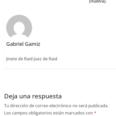
o
n
rt
(Huelva).
o
ir
k
Gabriel Gamiz
Jinete de Raid Juez de Raid
Deja una respuesta
Tu dirección de correo electrónico no será publicada.
Los campos obligatorios están marcados con
*