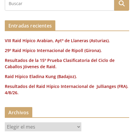
Entradas recientes
VIII Raid Hípico Arabian, Aytº de Llaneras (Asturias).
29º Raid Hípico Internacional de Ripoll (Girona).
Resultados de la 15º Prueba Clasificatoria del Ciclo de
Caballos Jóvenes de Raid.
Raid Hípico Eladina Kung (Badajoz).
Resultados del Raid Hípico Internacional de Jullianges (FRA).
4/8/26.
Archivos
A
r