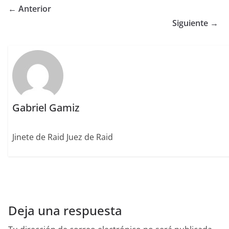
e
te
l
e
l
re
p
← Anterior
b
r
dI
st
a
Siguiente →
o
n
rt
o
ir
k
Gabriel Gamiz
Jinete de Raid Juez de Raid
Deja una respuesta