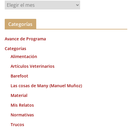
A
r
c
Categorías
h
i
Avance de Programa
v
o
Categorías
s
Alimentación
Artículos Veterinarios
Barefoot
Las cosas de Many (Manuel Muñoz)
Material
Mis Relatos
Normativas
Trucos