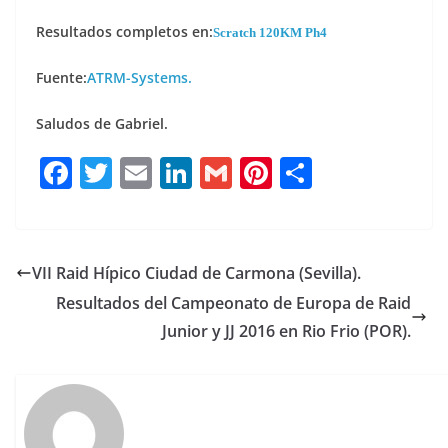
Resultados completos en:
Scratch 120KM Ph4
Fuente:
ATRM-Systems.
Saludos de Gabriel.
F
T
E
Li
G
Pi
C
a
w
m
n
m
n
o
c
it
ai
k
ai
te
m
e
te
l
e
l
re
p
VII Raid Hípico Ciudad de Carmona (Sevilla).
b
r
dI
st
a
Resultados del Campeonato de Europa de Raid
o
n
rt
Junior y JJ 2016 en Rio Frio (POR).
o
ir
k