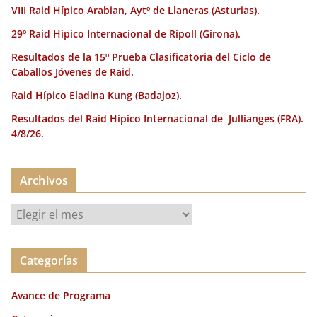
VIII Raid Hípico Arabian, Aytº de Llaneras (Asturias).
29º Raid Hípico Internacional de Ripoll (Girona).
Resultados de la 15º Prueba Clasificatoria del Ciclo de
Caballos Jóvenes de Raid.
Raid Hípico Eladina Kung (Badajoz).
Resultados del Raid Hípico Internacional de Jullianges (FRA).
4/8/26.
Archivos
A
r
c
Categorías
h
i
Avance de Programa
v