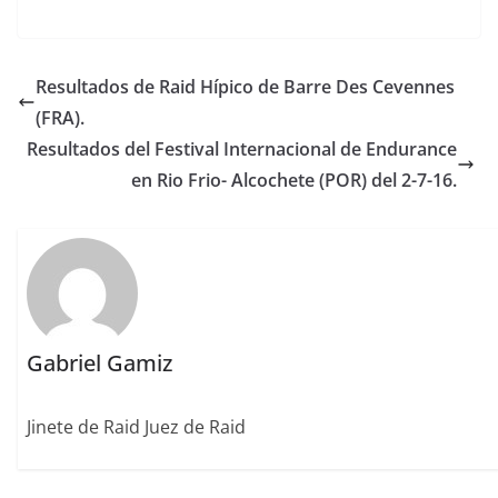
a
w
m
n
m
n
o
c
it
ai
k
ai
te
m
e
te
l
e
l
re
p
Resultados de Raid Hípico de Barre Des Cevennes
b
r
dI
st
a
(FRA).
o
n
rt
Resultados del Festival Internacional de Endurance
o
ir
en Rio Frio- Alcochete (POR) del 2-7-16.
k
Gabriel Gamiz
Jinete de Raid Juez de Raid