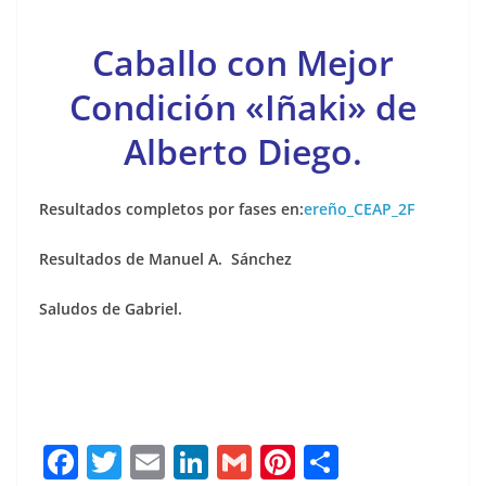
Caballo con Mejor
Condición «Iñaki» de
Alberto Diego.
Resultados completos por fases en:
ereño_CEAP_2F
Resultados de Manuel A. Sánchez
Saludos de Gabriel.
F
T
E
Li
G
Pi
C