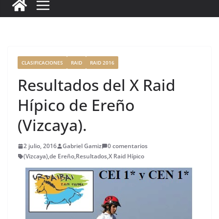
c
it
ai
k
ai
te
m
e
te
l
e
l
re
p
b
r
dI
st
a
o
n
rt
o
ir
CLASIFICACIONES
RAID
RAID 2016
k
Resultados del X Raid
Hípico de Ereño
(Vizcaya).
2 julio, 2016
Gabriel Gamiz
0 comentarios
(Vizcaya)
,
de Ereño
,
Resultados
,
X Raid Hípico