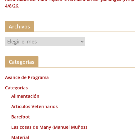
4/8/26.
Archivos
A
r
c
Categorías
h
i
Avance de Programa
v
o
Categorías
s
Alimentación
Artículos Veterinarios
Barefoot
Las cosas de Many (Manuel Muñoz)
Material