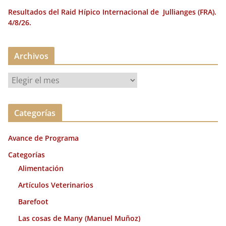
Resultados del Raid Hípico Internacional de Jullianges (FRA).
4/8/26.
Archivos
A
r
c
Categorías
h
i
Avance de Programa
v
o
Categorías
s
Alimentación
Artículos Veterinarios
Barefoot
Las cosas de Many (Manuel Muñoz)