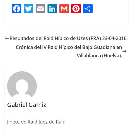
F
T
E
Li
G
Pi
C
a
w
m
n
m
n
o
c
it
ai
k
ai
te
m
e
te
l
e
l
re
p
Resultados del Raid Hípico de Uzes (FRA) 23-04-2016.
b
r
dI
st
a
Crónica del IV Raid Hípico del Bajo Guadiana en
o
n
rt
Villablanca (Huelva).
o
ir
k
Gabriel Gamiz
Jinete de Raid Juez de Raid