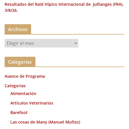
Resultados del Raid Hípico Internacional de Jullianges (FRA).
3/8/26.
Archivos
A
r
c
Categorías
h
i
Avance de Programa
v
o
Categorías
s
Alimentación
Artículos Veterinarios
Barefoot
Las cosas de Many (Manuel Muñoz)