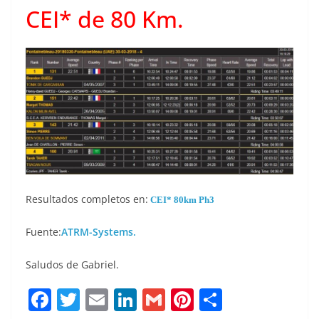
CEI* de 80 Km.
Resultados completos en:
CEI* 80km Ph3
Fuente:
ATRM-Systems.
Saludos de Gabriel.
F
T
E
Li
G
Pi
C