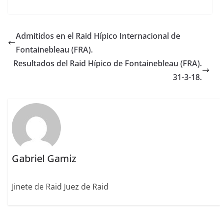
a
w
m
n
m
n
o
c
it
ai
k
ai
te
m
e
te
l
e
l
re
p
Admitidos en el Raid Hípico Internacional de
b
r
dI
st
a
Fontainebleau (FRA).
o
n
rt
Resultados del Raid Hípico de Fontainebleau (FRA).
o
ir
31-3-18.
k
Gabriel Gamiz
Jinete de Raid Juez de Raid