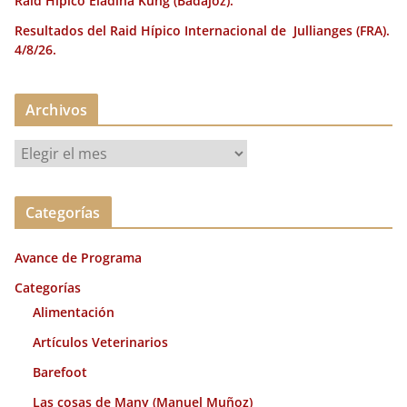
Raid Hípico Eladina Kung (Badajoz).
Resultados del Raid Hípico Internacional de Jullianges (FRA).
4/8/26.
Archivos
A
r
c
Categorías
h
i
Avance de Programa
v
o
Categorías
s
Alimentación
Artículos Veterinarios
Barefoot
Las cosas de Many (Manuel Muñoz)