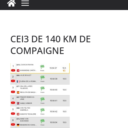
c
it
ai
k
ai
te
m
e
te
l
e
l
re
p
b
r
dI
st
a
o
n
rt
o
ir
CEI3 DE 140 KM DE
k
COMPAIGNE