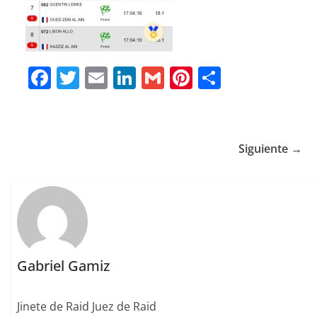
F
T
E
Li
G
Pi
C
a
w
m
n
m
n
o
c
it
ai
k
ai
te
m
e
te
l
e
l
re
p
Siguiente →
b
r
dI
st
a
o
n
rt
o
ir
k
Gabriel Gamiz
Jinete de Raid Juez de Raid