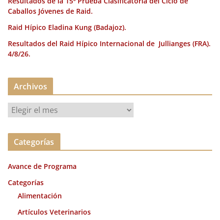
Resultados de la 15º Prueba Clasificatoria del Ciclo de
Caballos Jóvenes de Raid.
Raid Hípico Eladina Kung (Badajoz).
Resultados del Raid Hípico Internacional de Jullianges (FRA).
4/8/26.
Archivos
A
r
c
Categorías
h
i
Avance de Programa
v
o
Categorías
s
Alimentación
Artículos Veterinarios