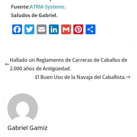
Fuente:
ATRM-Systems.
Saludos de Gabriel.
F
T
E
Li
G
Pi
C
a
w
m
n
m
n
o
c
it
ai
k
ai
te
m
e
te
l
e
l
re
p
Hallado un Reglamento de Carreras de Caballos de
b
r
dI
st
a
2.000 años de Antigüedad.
o
n
rt
El Buen Uso de la Navaja del Caballista.
o
ir
k
Gabriel Gamiz