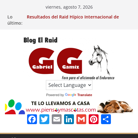
Saltar
viernes, agosto 7, 2026
Raid Hípico Eladina Kung (Badajoz).
al
Lo
Resultados del Raid Hípico Internacional de
contenido
último:
Jullianges (FRA). 4/8/26.
VIII Raid Hípico Arabian, Aytº de Llaneras
(Asturias).
29º Raid Hípico Internacional de Ripoll (Girona).
Resultados de la 15º Prueba Clasificatoria del
Ciclo de Caballos Jóvenes de Raid.
EL
RAID
Powered by
Translate
F
T
E
Li
G
Pi
C
a
w
m
n
m
n
o