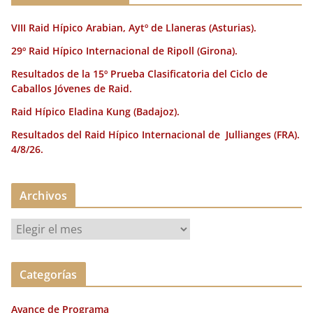
VIII Raid Hípico Arabian, Aytº de Llaneras (Asturias).
29º Raid Hípico Internacional de Ripoll (Girona).
Resultados de la 15º Prueba Clasificatoria del Ciclo de
Caballos Jóvenes de Raid.
Raid Hípico Eladina Kung (Badajoz).
Resultados del Raid Hípico Internacional de Jullianges (FRA).
4/8/26.
Archivos
A
r
c
Categorías
h
i
Avance de Programa