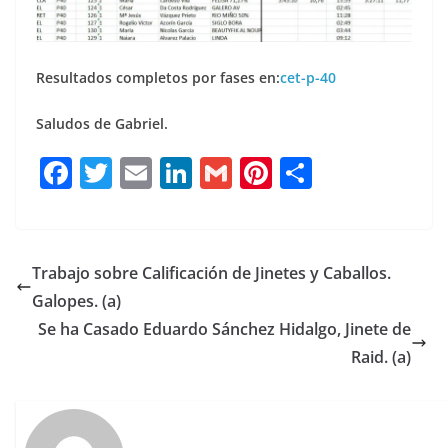
Resultados completos por fases en:
cet-p-40
Saludos de Gabriel.
F
T
E
Li
G
Pi
C
a
w
m
n
m
n
o
c
it
ai
k
ai
te
m
e
te
l
e
l
re
p
Trabajo sobre Calificación de Jinetes y Caballos.
b
r
dI
st
a
Galopes. (a)
o
n
rt
Se ha Casado Eduardo Sánchez Hidalgo, Jinete de
o
ir
Raid. (a)
k