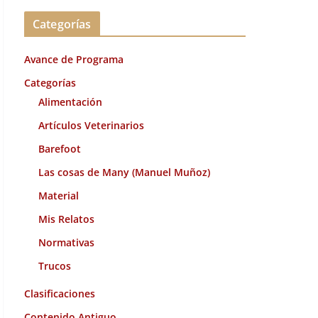
c
Categorías
h
i
Avance de Programa
v
o
Categorías
s
Alimentación
Artículos Veterinarios
Barefoot
Las cosas de Many (Manuel Muñoz)
Material
Mis Relatos
Normativas
Trucos
Clasificaciones
Contenido Antiguo