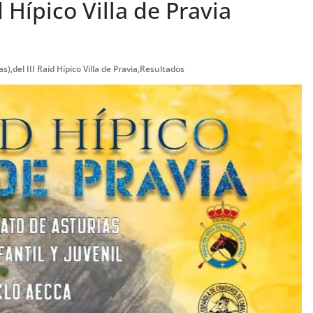
d Hípico Villa de Pravia
as)
,
del III Raid Hípico Villa de Pravia
,
Resultados