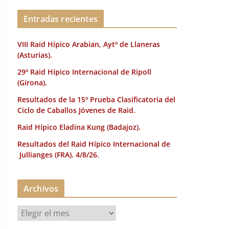
k
Entradas recientes
VIII Raid Hípico Arabian, Aytº de Llaneras
(Asturias).
29º Raid Hípico Internacional de Ripoll
(Girona).
Resultados de la 15º Prueba Clasificatoria del
Ciclo de Caballos Jóvenes de Raid.
Raid Hípico Eladina Kung (Badajoz).
Resultados del Raid Hípico Internacional de
Jullianges (FRA). 4/8/26.
Archivos
A
r