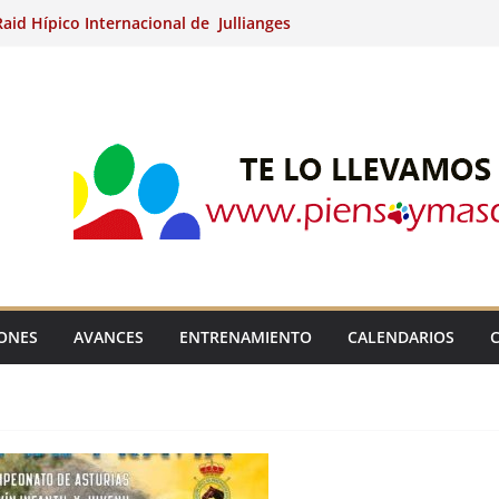
aid Hípico Internacional de Jullianges
Arabian, Aytº de Llaneras (Asturias).
Internacional de Ripoll (Girona).
 15º Prueba Clasificatoria del Ciclo de
 de Raid.
ina Kung (Badajoz).
IONES
AVANCES
ENTRENAMIENTO
CALENDARIOS