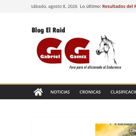
Saltar
Lo último:
Resultados del R
sábado, agosto 8, 2026
al
(FRA). 4/8/26.
VIII Raid Hípico 
contenido
29º Raid Hípico 
Resultados de la
Caballos Jóvenes
Raid Hípico Elad
EL
RAID
NOTICIAS
CRONICAS
CLASIFICAC