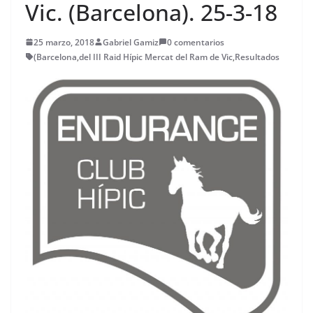
Vic. (Barcelona). 25-3-18
25 marzo, 2018
Gabriel Gamiz
0 comentarios
(Barcelona
,
del III Raid Hípic Mercat del Ram de Vic
,
Resultados