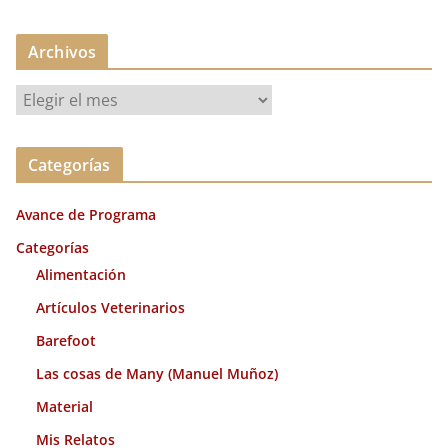
Archivos
A
r
c
Categorías
h
i
Avance de Programa
v
o
Categorías
s
Alimentación
Artículos Veterinarios
Barefoot
Las cosas de Many (Manuel Muñoz)
Material
Mis Relatos