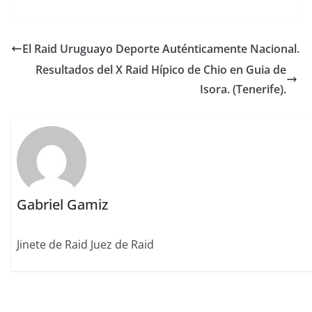
a
w
m
n
m
n
o
c
it
ai
k
ai
te
m
e
te
l
e
l
re
p
El Raid Uruguayo Deporte Auténticamente Nacional.
b
r
dI
st
a
Resultados del X Raid Hípico de Chio en Guia de
o
n
rt
Isora. (Tenerife).
o
ir
k
Gabriel Gamiz
Jinete de Raid Juez de Raid