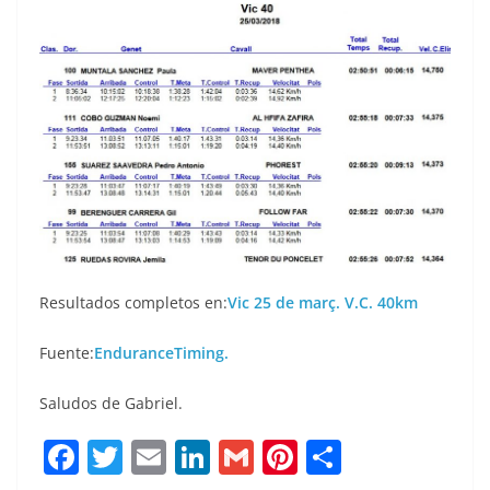
Resultados completos en:
Vic 25 de març. V.C. 40km
Fuente:
EnduranceTiming.
Saludos de Gabriel.
F
T
E
Li
G
Pi
C