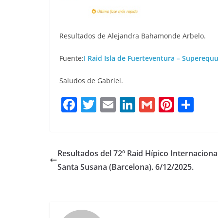
Resultados de Alejandra Bahamonde Arbelo.
Fuente:
I Raid Isla de Fuerteventura – Superequ
Saludos de Gabriel.
F
T
E
Li
G
Pi
C
a
w
m
n
m
n
o
c
it
ai
k
ai
te
m
e
te
l
e
l
re
p
Resultados del 72º Raid Hípico Internaciona
b
r
dI
st
a
Santa Susana (Barcelona). 6/12/2025.
o
n
rt
o
ir
k