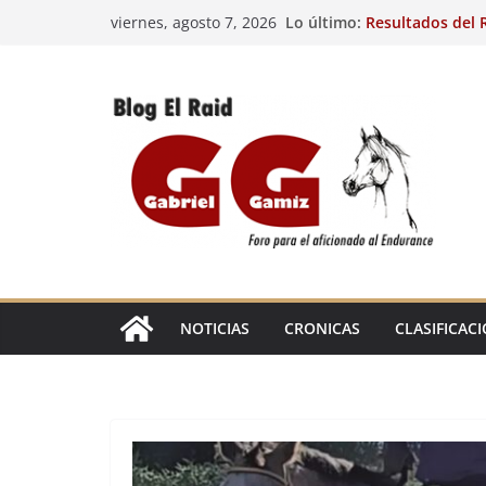
Saltar
Lo último:
Resultados del R
viernes, agosto 7, 2026
al
(FRA). 4/8/26.
VIII Raid Hípico 
contenido
29º Raid Hípico 
Resultados de la
Caballos Jóvenes
Raid Hípico Elad
EL
RAID
NOTICIAS
CRONICAS
CLASIFICAC