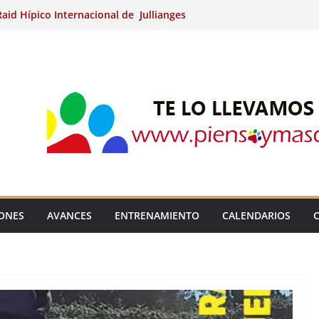
aid Hípico Internacional de Jullianges
Arabian, Aytº de Llaneras (Asturias).
Internacional de Ripoll (Girona).
 15º Prueba Clasificatoria del Ciclo de
 de Raid.
ina Kung (Badajoz).
IONES
AVANCES
ENTRENAMIENTO
CALENDARIOS