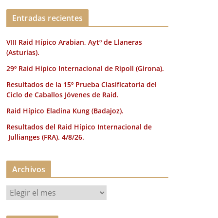
k
Entradas recientes
VIII Raid Hípico Arabian, Aytº de Llaneras
(Asturias).
29º Raid Hípico Internacional de Ripoll (Girona).
Resultados de la 15º Prueba Clasificatoria del
Ciclo de Caballos Jóvenes de Raid.
Raid Hípico Eladina Kung (Badajoz).
Resultados del Raid Hípico Internacional de
Jullianges (FRA). 4/8/26.
Archivos
A
r
c