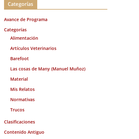
Categorías
h
i
Avance de Programa
v
o
Categorías
s
Alimentación
Artículos Veterinarios
Barefoot
Las cosas de Many (Manuel Muñoz)
Material
Mis Relatos
Normativas
Trucos
Clasificaciones
Contenido Antiguo