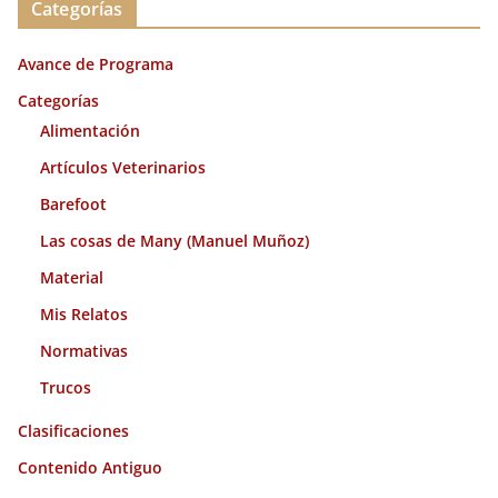
Categorías
h
i
Avance de Programa
v
o
Categorías
s
Alimentación
Artículos Veterinarios
Barefoot
Las cosas de Many (Manuel Muñoz)
Material
Mis Relatos
Normativas
Trucos
Clasificaciones
Contenido Antiguo