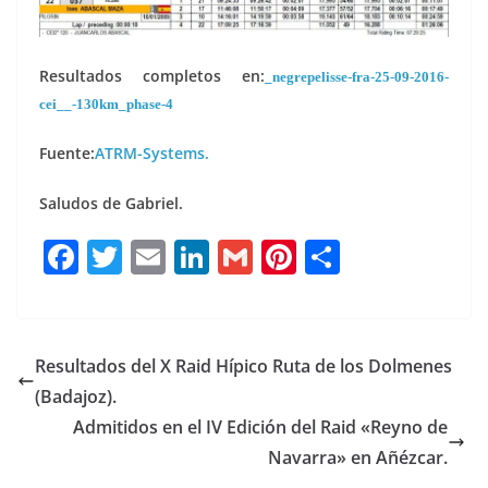
Resultados completos en:
_negrepelisse-fra-25-09-2016-
cei__-130km_phase-4
Fuente:
ATRM-Systems.
Saludos de Gabriel.
F
T
E
Li
G
Pi
C
a
w
m
n
m
n
o
c
it
ai
k
ai
te
m
e
te
l
e
l
re
p
Resultados del X Raid Hípico Ruta de los Dolmenes
b
r
dI
st
a
(Badajoz).
o
n
rt
Admitidos en el IV Edición del Raid «Reyno de
o
ir
Navarra» en Añézcar.