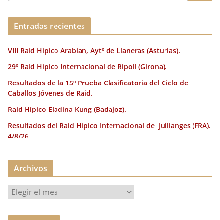
Entradas recientes
VIII Raid Hípico Arabian, Aytº de Llaneras (Asturias).
29º Raid Hípico Internacional de Ripoll (Girona).
Resultados de la 15º Prueba Clasificatoria del Ciclo de
Caballos Jóvenes de Raid.
Raid Hípico Eladina Kung (Badajoz).
Resultados del Raid Hípico Internacional de Jullianges (FRA).
4/8/26.
Archivos
A
r
c