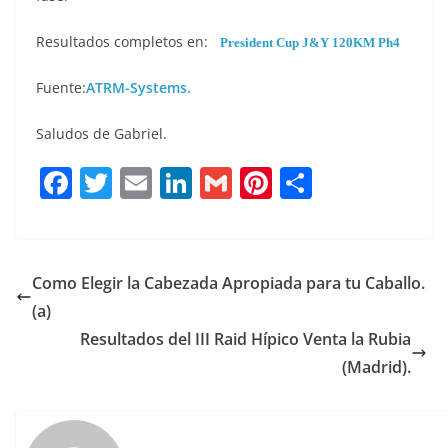
Resultados completos en:
President Cup J&Y 120KM Ph4
Fuente:
ATRM-Systems.
Saludos de Gabriel.
F
T
E
Li
G
Pi
C
a
w
m
n
m
n
o
c
it
ai
k
ai
te
m
e
te
l
e
l
re
p
Como Elegir la Cabezada Apropiada para tu Caballo.
b
r
dI
st
a
(a)
o
n
rt
Resultados del III Raid Hípico Venta la Rubia
o
ir
(Madrid).
k