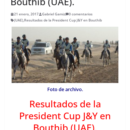
Bouthib (UAE).
21 enero, 2017
Gabriel Gamiz
0 comentarios
(UAE)
,
Resultados de la President Cup J&Y en Bouthib
Foto de archivo.
Resultados de la
President Cup J&Y en
Bouthib (UAE).