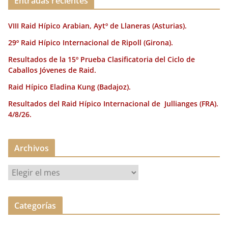
Entradas recientes
VIII Raid Hípico Arabian, Aytº de Llaneras (Asturias).
29º Raid Hípico Internacional de Ripoll (Girona).
Resultados de la 15º Prueba Clasificatoria del Ciclo de
Caballos Jóvenes de Raid.
Raid Hípico Eladina Kung (Badajoz).
Resultados del Raid Hípico Internacional de Jullianges (FRA).
4/8/26.
Archivos
A
r
c
Categorías
h
i