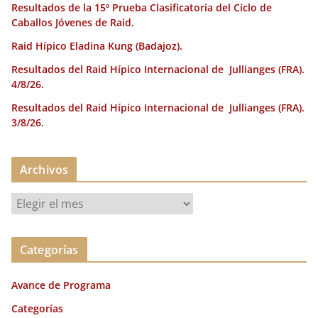
Resultados de la 15º Prueba Clasificatoria del Ciclo de
Caballos Jóvenes de Raid.
Raid Hípico Eladina Kung (Badajoz).
Resultados del Raid Hípico Internacional de Jullianges (FRA).
4/8/26.
Resultados del Raid Hípico Internacional de Jullianges (FRA).
3/8/26.
Archivos
A
r
c
Categorías
h
i
Avance de Programa
v
o
Categorías