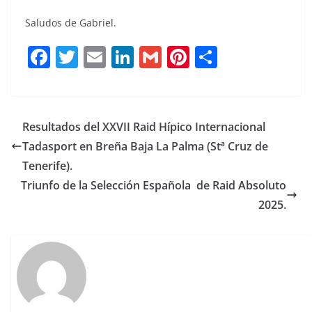
Saludos de Gabriel.
F
T
E
Li
G
Pi
C
a
w
m
n
m
n
o
c
it
ai
k
ai
te
m
e
te
l
e
l
re
p
Resultados del XXVII Raid Hípico Internacional
b
r
dI
st
a
Tadasport en Breña Baja La Palma (Stª Cruz de
o
n
rt
Tenerife).
o
ir
Triunfo de la Selección Española de Raid Absoluto
2025.
k