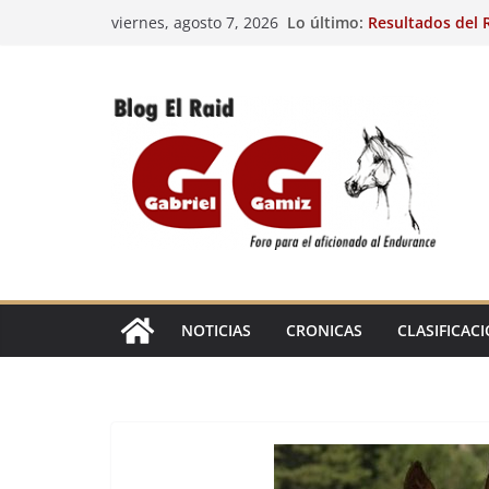
Saltar
Lo último:
Resultados del R
viernes, agosto 7, 2026
al
(FRA). 4/8/26.
VIII Raid Hípico 
contenido
29º Raid Hípico 
Resultados de la
Caballos Jóvenes
Raid Hípico Elad
EL
RAID
NOTICIAS
CRONICAS
CLASIFICAC