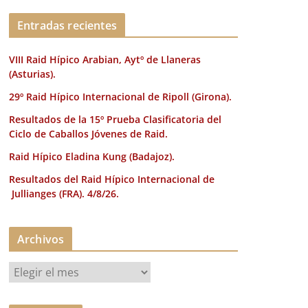
k
Entradas recientes
VIII Raid Hípico Arabian, Aytº de Llaneras
(Asturias).
29º Raid Hípico Internacional de Ripoll (Girona).
Resultados de la 15º Prueba Clasificatoria del
Ciclo de Caballos Jóvenes de Raid.
Raid Hípico Eladina Kung (Badajoz).
Resultados del Raid Hípico Internacional de
Jullianges (FRA). 4/8/26.
Archivos
A
r
c