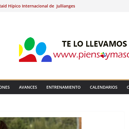
aid Hípico Internacional de Jullianges
Arabian, Aytº de Llaneras (Asturias).
Internacional de Ripoll (Girona).
 15º Prueba Clasificatoria del Ciclo de
 de Raid.
ina Kung (Badajoz).
IONES
AVANCES
ENTRENAMIENTO
CALENDARIOS