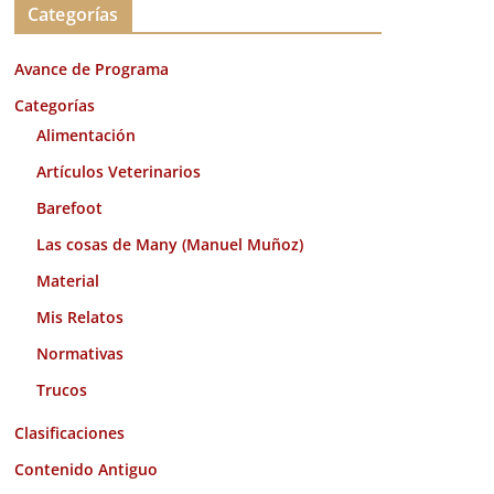
Categorías
h
i
Avance de Programa
v
o
Categorías
s
Alimentación
Artículos Veterinarios
Barefoot
Las cosas de Many (Manuel Muñoz)
Material
Mis Relatos
Normativas
Trucos
Clasificaciones
Contenido Antiguo