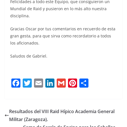
Felicidades a todo este Equipo, que consiguieron un
Mundial de Raid y pusieron en lo más alto nuestra
disciplina.
Gracias Oscar por tus comentarios en recuerdo de esta
gran gesta, para que sirva como recordatorio a todos
los aficionados.
Saludos de Gabriel.
F
T
E
Li
G
Pi
C
a
w
m
n
m
n
o
c
it
ai
k
ai
te
m
e
te
l
e
l
re
p
Resultados del VIII Raid Hípico Academia General
b
r
dI
st
a
Militar (Zaragoza).