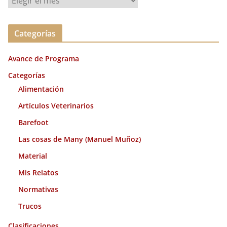
r
c
Categorías
h
i
Avance de Programa
v
o
Categorías
s
Alimentación
Artículos Veterinarios
Barefoot
Las cosas de Many (Manuel Muñoz)
Material
Mis Relatos
Normativas
Trucos
Clasificaciones