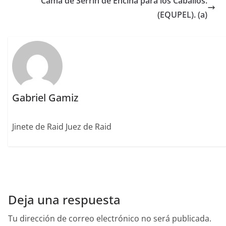
o
n
rt
Cama de Serrín de Encina para los Caballos.
o
ir
(EQUPEL). (a)
k
Gabriel Gamiz
Jinete de Raid Juez de Raid
Deja una respuesta
Tu dirección de correo electrónico no será publicada.