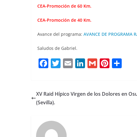
CEA-Promoción de 60 Km.
CEA-Promoción de 40 Km.
Avance del programa:
AVANCE DE PROGRAMA RA
Saludos de Gabriel.
F
T
E
Li
G
Pi
C
a
w
m
n
m
n
o
c
it
ai
k
ai
te
m
e
te
l
e
l
re
p
XV Raid Hípico Virgen de los Dolores en Os
b
r
dI
st
a
(Sevilla).
o
n
rt
o
ir
k