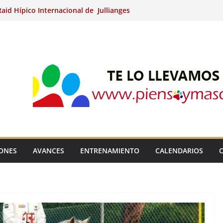
aid Hípico Internacional de Jullianges
Arabian, Aytº de Llaneras (Asturias).
Internacional de Ripoll (Girona).
 15º Prueba Clasificatoria del Ciclo de
 de Raid.
ina Kung (Badajoz).
IONES
AVANCES
ENTRENAMIENTO
CALENDARIOS