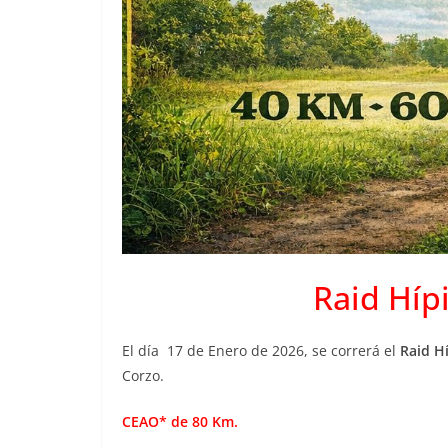
Raid Híp
El día 17 de Enero de 2026, se correrá el
Raid H
Corzo.
CEAO* de 80 Km.