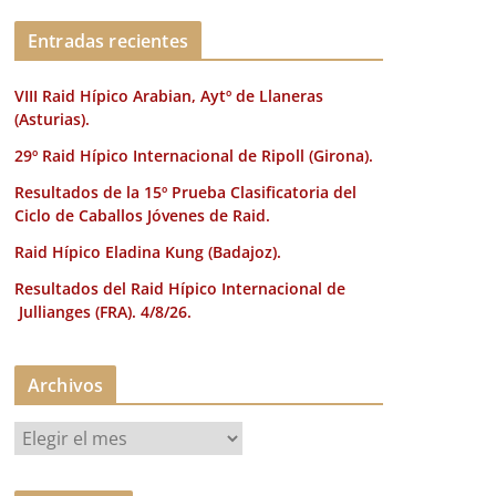
k
Entradas recientes
VIII Raid Hípico Arabian, Aytº de Llaneras
(Asturias).
29º Raid Hípico Internacional de Ripoll (Girona).
Resultados de la 15º Prueba Clasificatoria del
Ciclo de Caballos Jóvenes de Raid.
Raid Hípico Eladina Kung (Badajoz).
Resultados del Raid Hípico Internacional de
Jullianges (FRA). 4/8/26.
Archivos
A
r
c