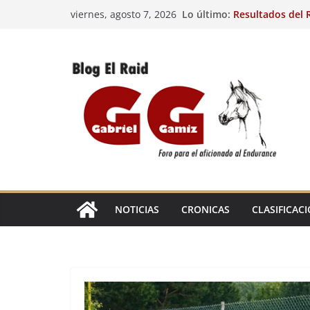
Saltar
Lo último:
Resultados del R
viernes, agosto 7, 2026
al
(FRA). 4/8/26.
VIII Raid Hípico 
contenido
29º Raid Hípico 
Resultados de la
Caballos Jóvenes
Raid Hípico Elad
EL
RAID
NOTICIAS
CRONICAS
CLASIFICAC