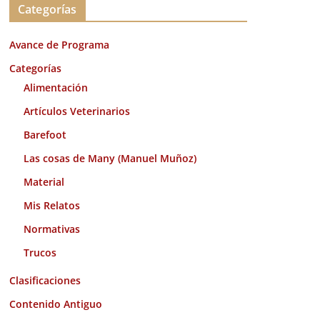
Categorías
h
i
Avance de Programa
v
o
Categorías
s
Alimentación
Artículos Veterinarios
Barefoot
Las cosas de Many (Manuel Muñoz)
Material
Mis Relatos
Normativas
Trucos
Clasificaciones
Contenido Antiguo