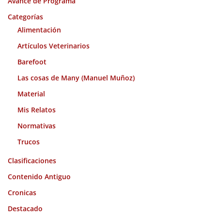
Avance de Programa
v
o
Categorías
s
Alimentación
Artículos Veterinarios
Barefoot
Las cosas de Many (Manuel Muñoz)
Material
Mis Relatos
Normativas
Trucos
Clasificaciones
Contenido Antiguo
Cronicas
Destacado