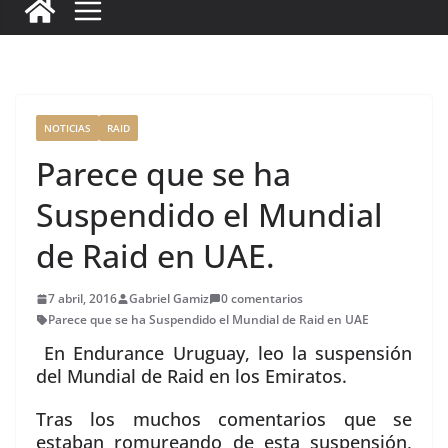
c
it
ai
k
ai
te
m
e
te
l
e
l
re
p
b
r
dI
st
a
o
n
rt
o
ir
NOTICIAS
RAID
k
Parece que se ha
Suspendido el Mundial
de Raid en UAE.
7 abril, 2016
Gabriel Gamiz
0 comentarios
Parece que se ha Suspendido el Mundial de Raid en UAE
En Endurance Uruguay, leo la suspensión
del Mundial de Raid en los Emiratos.
Tras los muchos comentarios que se
estaban romureando de esta suspensión,