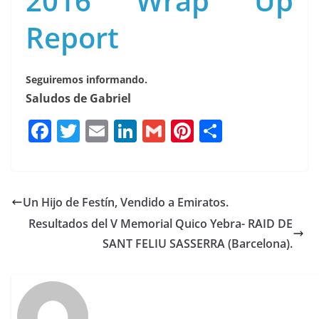
2016 Wrap Up
Report
Seguiremos informando.
Saludos de Gabriel
F
T
E
Li
G
Pi
C
a
w
m
n
m
n
o
c
it
ai
k
ai
te
m
e
te
l
e
l
re
p
Un Hijo de Festín, Vendido a Emiratos.
b
r
dI
st
a
Resultados del V Memorial Quico Yebra- RAID DE
o
n
rt
SANT FELIU SASSERRA (Barcelona).
o
ir
k