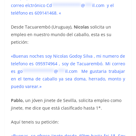
correo elctrónico
Cd
************
@
***
il.com
y el
teléfono es 609141468. «
Desde Tacuarembó (Uruguay),
Nicolas
solicita un
empleo en nuestro mundo del caballo, esta es su
petición:
«Buenas noches soy Nicolas Godoy Silva , mi numero de
telefono es 095974964 , soy de Tacuarembó. Mi correo
es
go
*************
@
***
il.com
Me gustaria trabajar
en el tema de caballo ya sea doma, herrado, monto y
puedo varear.»
Pablo,
un jóven jinete de Sevilla, solicita empleo como
jinete, me dice que está clasificado hasta 1*.
Aquí teneis su petición:
«Buenas, se ofrece jinete desde 40km hasta fei 1*. Soy