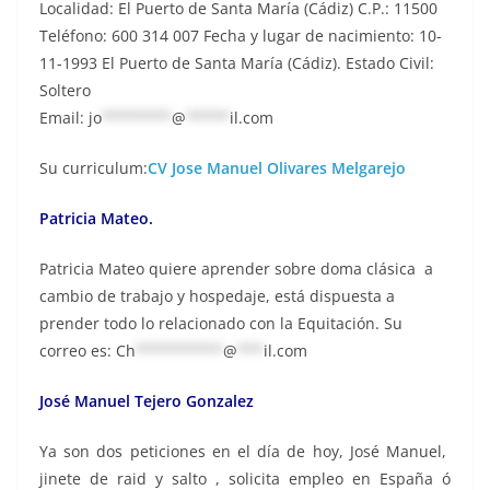
Localidad: El Puerto de Santa María (Cádiz) C.P.: 11500
Teléfono: 600 314 007 Fecha y lugar de nacimiento: 10-
11-1993 El Puerto de Santa María (Cádiz). Estado Civil:
Soltero
Email:
jo
********
@
*****
il.com
Su curriculum:
CV Jose Manuel Olivares Melgarejo
Patricia Mateo.
Patricia Mateo quiere aprender sobre doma clásica a
cambio de trabajo y hospedaje, está dispuesta a
prender todo lo relacionado con la Equitación. Su
correo es:
Ch
**********
@
***
il.com
José Manuel Tejero Gonzalez
Ya son dos peticiones en el día de hoy, José Manuel,
jinete de raid y salto , solicita empleo en España ó