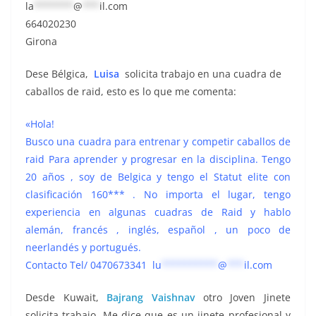
la
*******
@
***
il.com
664020230
Girona
Dese Bélgica,
Luisa
solicita trabajo en una cuadra de
caballos de raid, esto es lo que me comenta:
«Hola!
Busco una cuadra para entrenar y competir caballos de
raid Para aprender y progresar en la disciplina. Tengo
20 años , soy de Belgica y tengo el Statut elite con
clasificación 160*** . No importa el lugar, tengo
experiencia en algunas cuadras de Raid y hablo
alemán, francés , inglés, español , un poco de
neerlandés y portugués.
Contacto Tel/ 0470673341
lu
**********
@
***
il.com
Desde
Kuwait
,
Bajrang Vaishnav
otro Joven Jinete
solicita trabajo. Me dice que es
un jinete profesional y