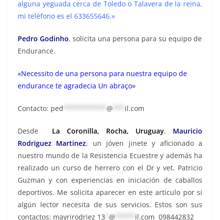
alguna yeguada cerca de Toledo o Talavera de la reina,
mi teléfono es el 633655646.»
Pedro Godinho
, solicita una persona para su equipo de
Endurance.
«Necessito de una persona para nuestra equipo de
endurance te agradecia Un abraço»
Contacto: p
ed
***********
@
***
il.com
Desde
La Coronilla, Rocha, Uruguay
,
Mauricio
Rodriguez Martinez
, un jóven jinete y aficionado a
nuestro mundo de la Resistencia Ecuestre y además ha
realizado un c
urso de herrero con el Dr y vet. Patricio
Guzman y con experiencias en iniciación de caballos
deportivos. Me solicita aparecer en este articulo por si
algún lector necesita de sus servicios. Estos son sus
contactos: mayrirodriez
13
*
@
*****
il.com
098442832