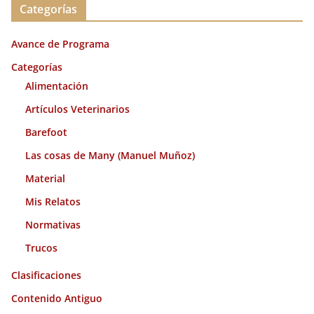
Categorías
h
i
Avance de Programa
v
o
Categorías
s
Alimentación
Artículos Veterinarios
Barefoot
Las cosas de Many (Manuel Muñoz)
Material
Mis Relatos
Normativas
Trucos
Clasificaciones
Contenido Antiguo