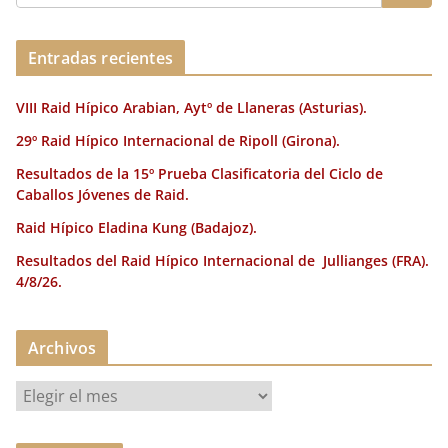
Entradas recientes
VIII Raid Hípico Arabian, Aytº de Llaneras (Asturias).
29º Raid Hípico Internacional de Ripoll (Girona).
Resultados de la 15º Prueba Clasificatoria del Ciclo de
Caballos Jóvenes de Raid.
Raid Hípico Eladina Kung (Badajoz).
Resultados del Raid Hípico Internacional de Jullianges (FRA).
4/8/26.
Archivos
A
r
c