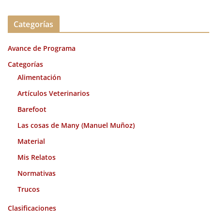
r
c
Categorías
h
i
Avance de Programa
v
o
Categorías
s
Alimentación
Artículos Veterinarios
Barefoot
Las cosas de Many (Manuel Muñoz)
Material
Mis Relatos
Normativas
Trucos
Clasificaciones