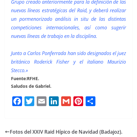
Grupo creado anteriormente para la definición de las
nuevas líneas estratégicas del Raid, y deberá realizar
un pormenorizado análisis in situ de las distintas
competiciones internacionales, así como sugerir
nuevas líneas de trabajo en la disciplina.
Junto a Carlos Ponferrada han sido designados el juez
británico Roderick Fisher y el italiano Maurizio
Stecco.»
Fuente:RFHE.
Saludos de Gabriel.
F
T
E
Li
G
Pi
C
a
w
m
n
m
n
o
c
it
ai
k
ai
te
m
e
te
l
e
l
re
p
Fotos del XXIV Raid Hípico de Navidad (Badajoz).