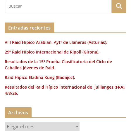
Entradas recientes
VIII Raid Hípico Arabian, Aytº de Llaneras (Asturias).
29º Raid Hípico Internacional de Ripoll (Girona).
Resultados de la 15º Prueba Clasificatoria del Ciclo de
Caballos Jóvenes de Raid.
Raid Hípico Eladina Kung (Badajoz).
Resultados del Raid Hípico Internacional de Jullianges (FRA).
4/8/26.
Archivos
A