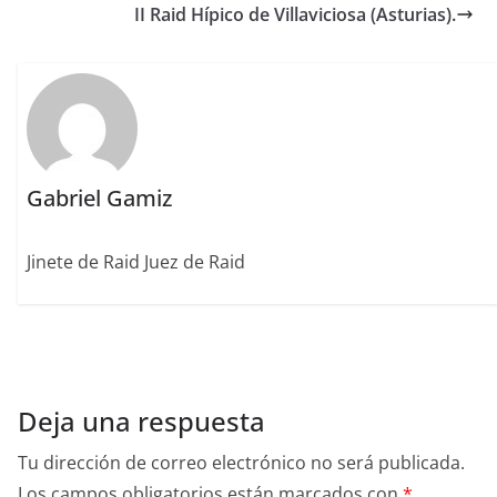
b
r
dI
st
a
II Raid Hípico de Villaviciosa (Asturias).
o
n
rt
o
ir
k
Gabriel Gamiz
Jinete de Raid Juez de Raid
Deja una respuesta
Tu dirección de correo electrónico no será publicada.
Los campos obligatorios están marcados con
*