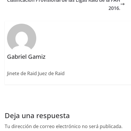
Clasificación Provisional de las Ligas Raid de la FAH
o
n
rt
2016.
o
ir
k
Gabriel Gamiz
Jinete de Raid Juez de Raid
Deja una respuesta
Tu dirección de correo electrónico no será publicada.