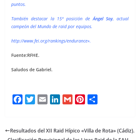
puntos.
También destacar la 15ª posición de
Ángel Soy
, actual
campeón del Mundo de raid por equipos.
http://www.fei.org/rankings/endurance».
Fuente:RFHE.
Saludos de Gabriel.
F
T
E
Li
G
Pi
C
a
w
m
n
m
n
o
c
it
ai
k
ai
te
m
e
te
l
e
l
re
p
Resultados del XII Raid Hípico «Villa de Rota» (Cádiz).
b
r
dI
st
a