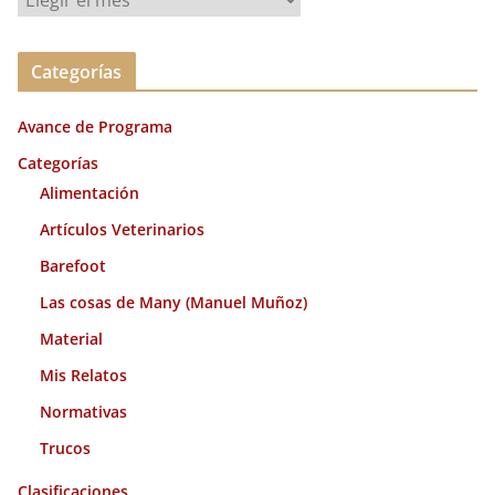
r
c
Categorías
h
i
Avance de Programa
v
o
Categorías
s
Alimentación
Artículos Veterinarios
Barefoot
Las cosas de Many (Manuel Muñoz)
Material
Mis Relatos
Normativas
Trucos
Clasificaciones