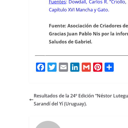
Fuentes
: Dowdall, Carlos R. “Criollo
Capítulo XVI Mancha y Gato.
Fuente: Asociación de Criadores de 
Gracias Juan Pablo Nis por la info
Saludos de Gabriel
.
F
T
E
Li
G
Pi
C
a
w
m
n
m
n
o
c
it
ai
k
ai
te
m
e
te
l
e
l
re
p
Resultados de la 24º Edición “Néstor Lutegu
b
r
dI
st
a
Sarandí del Yí (Uruguay).
o
n
rt
o
ir