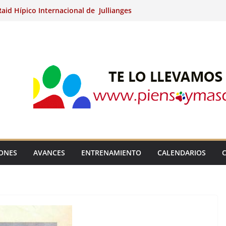
aid Hípico Internacional de Jullianges
Arabian, Aytº de Llaneras (Asturias).
Internacional de Ripoll (Girona).
 15º Prueba Clasificatoria del Ciclo de
 de Raid.
ina Kung (Badajoz).
IONES
AVANCES
ENTRENAMIENTO
CALENDARIOS