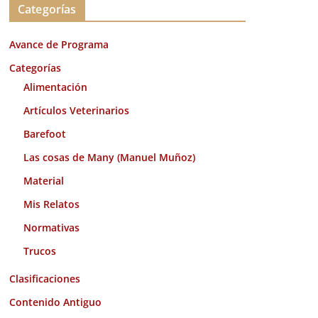
Categorías
h
i
Avance de Programa
v
o
Categorías
s
Alimentación
Artículos Veterinarios
Barefoot
Las cosas de Many (Manuel Muñoz)
Material
Mis Relatos
Normativas
Trucos
Clasificaciones
Contenido Antiguo