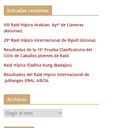
k
Entradas recientes
VIII Raid Hípico Arabian, Aytº de Llaneras
(Asturias).
29º Raid Hípico Internacional de Ripoll (Girona).
Resultados de la 15º Prueba Clasificatoria del
Ciclo de Caballos Jóvenes de Raid.
Raid Hípico Eladina Kung (Badajoz).
Resultados del Raid Hípico Internacional de
Jullianges (FRA). 4/8/26.
Archivos
A
r
c