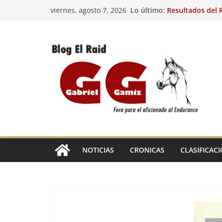
Saltar
Lo último:
Resultados del R
viernes, agosto 7, 2026
al
(FRA). 4/8/26.
VIII Raid Hípico 
contenido
29º Raid Hípico 
Resultados de la
Caballos Jóvenes
Raid Hípico Elad
EL
RAID
NOTICIAS
CRONICAS
CLASIFICAC