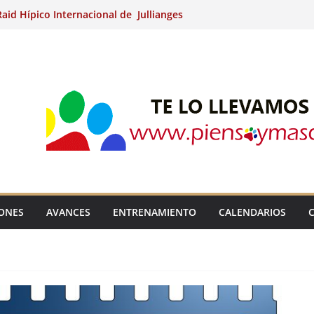
aid Hípico Internacional de Jullianges
Arabian, Aytº de Llaneras (Asturias).
Internacional de Ripoll (Girona).
 15º Prueba Clasificatoria del Ciclo de
 de Raid.
ina Kung (Badajoz).
IONES
AVANCES
ENTRENAMIENTO
CALENDARIOS