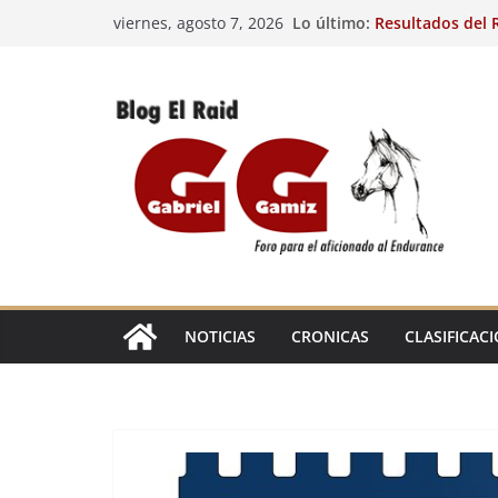
Saltar
Lo último:
Resultados del R
viernes, agosto 7, 2026
al
(FRA). 4/8/26.
VIII Raid Hípico 
contenido
29º Raid Hípico 
Resultados de la
Caballos Jóvenes
Raid Hípico Elad
EL
RAID
NOTICIAS
CRONICAS
CLASIFICAC