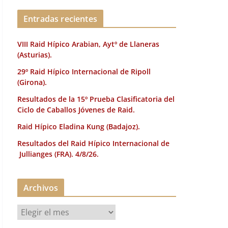
k
Entradas recientes
VIII Raid Hípico Arabian, Aytº de Llaneras
(Asturias).
29º Raid Hípico Internacional de Ripoll
(Girona).
Resultados de la 15º Prueba Clasificatoria del
Ciclo de Caballos Jóvenes de Raid.
Raid Hípico Eladina Kung (Badajoz).
Resultados del Raid Hípico Internacional de
Jullianges (FRA). 4/8/26.
Archivos
A
r