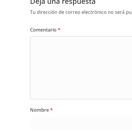
Deja una respuesta
k
Tu dirección de correo electrónico no será pu
Comentario
*
Nombre
*