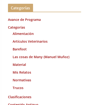
c
Categorías
h
i
Avance de Programa
v
o
Categorías
s
Alimentación
Artículos Veterinarios
Barefoot
Las cosas de Many (Manuel Muñoz)
Material
Mis Relatos
Normativas
Trucos
Clasificaciones
Contenido Antiguo